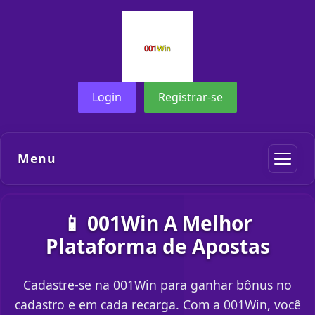
Login
Registrar-se
Menu
📱 001Win A Melhor
Plataforma de Apostas
Cadastre-se na 001Win para ganhar bônus no
cadastro e em cada recarga. Com a 001Win, você