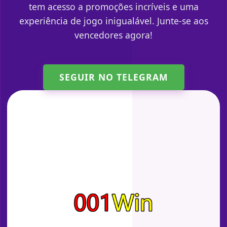
tem acesso a promoções incríveis e uma
experiência de jogo inigualável. Junte-se aos
vencedores agora!
SEGUIR NO TELEGRAM