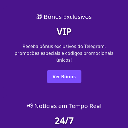
🎁 Bônus Exclusivos
VIP
Receba bônus exclusivos do Telegram,
promoções especiais e códigos promocionais
únicos!
Ver Bônus
📢 Notícias em Tempo Real
24/7