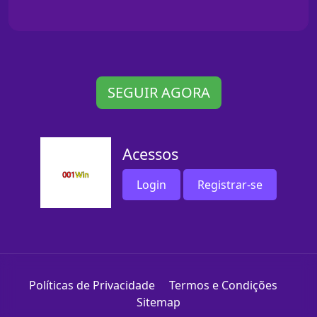
SEGUIR AGORA
Acessos
Login
Registrar-se
Políticas de Privacidade
Termos e Condições
Sitemap